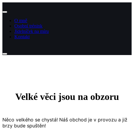
Přejít
k
obsahu
O mně
Osobní trénink
Jídelníček na míru
Kontakt
Velké věci jsou na obzoru
Něco velkého se chystá! Náš obchod je v provozu a již
brzy bude spuštěn!